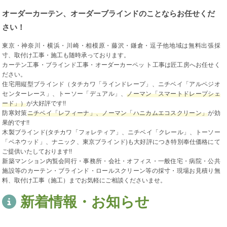
オーダーカーテン、オーダーブラインドのことならお任せくだ
さい！
東京・神奈川・横浜・川崎・相模原・藤沢・鎌倉・逗子他地域は無料出張採
寸、取付け工事・施工も随時承っております。
カーテン工事・ブラインド工事・オーダーカーペッ ト工事は匠工房へお任せく
ださい。
住宅用縦型ブラインド（タチカワ「ラインドレープ」、ニチベイ「アルペジオ
センターレース」、トーソー「デュアル」、
ノーマン「スマートドレープシェ
ード」）
が大好評です!!
防寒対策
ニチベイ「レフィーナ」、ノーマン「ハニカムエコスクリーン」
が効
果的です!!
木製ブラインド(タチカワ「フォレティア」、ニチベイ「クレール」、トーソー
「ベネウッド」、ナニック、東京ブラインド)も大好評につき特別奉仕価格にて
ご提供いたしております!!
新築マンション内覧会同行・事務所・会社・オフィス・一般住宅・病院・公共
施設等のカーテン・ブラインド・ロールスクリーン等の採寸・現場お見積り無
料、取付け工事（施工）までお気軽にご相談くださいませ。
新着情報・お知らせ