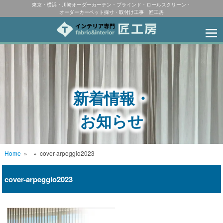
東京・横浜・川崎オーダーカーテン・ブラインド・ロールスクリーン・
オーダーカーペット採寸・取付け工事 匠工房
新着情報・
お知らせ
Home
»
»
cover-arpeggio2023
cover-arpeggio2023