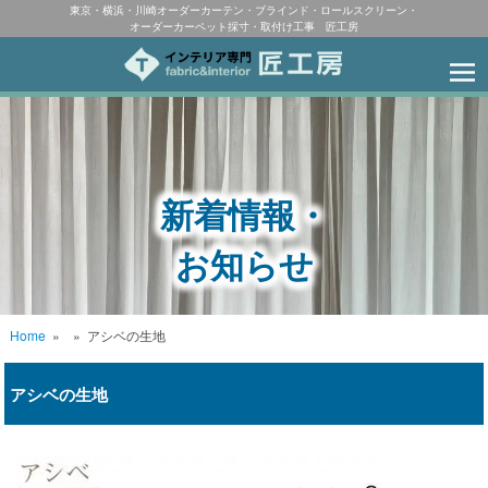
東京・横浜・川崎オーダーカーテン・ブラインド・ロールスクリーン・
オーダーカーペット採寸・取付け工事 匠工房
新着情報・
お知らせ
Home
»
»
アシベの生地
アシベの生地