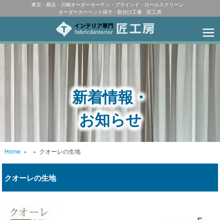
東京・横浜・川崎オーダーカーテン・ブラインド・ロールスクリーン・
オーダーカーペット採寸・取付け工事 匠工房
新着情報・
お知らせ
Home
»
»
クオーレの生地
クオーレの生地