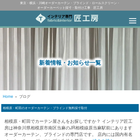
東京・横浜・川崎オーダーカーテン・ブラインド・ロールスクリーン・
オーダーカーペット採寸・取付け工事 匠工房
新着情報・お知らせ一覧
Home
»
ブログ
相模原・町田のオーダーカーテン・ブラインド無料採寸取付
相模原・町田でカーテン屋さんをお探しですか？ インテリア匠工
房は神奈川県相模原市南区当麻のJR相模線原当麻駅前にあります
オーダーカーテン、ブラインドの専門店です。 店内には国内有名