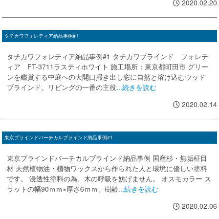
2020.02.20
タチカワフォレティア納品事例#1
タチカワフォレティア納品事例#1 タチカワブラインド フォレテ
ィア FT-3711ラスティホワイト 施工場所：東京都町田市 グリー
ンを鑑賞する中庭への大開口掃き出し窓に自然と溶け込むウッド
ブラインド。リビングの一番の主役
...続きを読む
2020.02.14
東京ブラインドバーチカルブラインド納品事例#1
東京ブラインドバーチカルブラインド納品事例 国産杉・無垢柾目
材 天然植物油・植物ワックスから作られた人と環境に優しい塗料
です。 浸透性塗料の為、木の呼吸を妨げません。 オスモカラー ス
ラットの幅90ｍｍ×厚さ6ｍｍ、樹齢
...続きを読む
2020.02.06